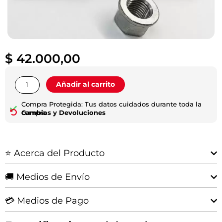
$
42.000,00
Tuerca
Añadir al carrito
De
Grampa
Compra Protegida: Tus datos cuidados durante toda la
(10u)
compra.
Cambios y Devoluciones
|
Hilux
2016-
⭐ Acerca del Producto
2021
cantidad
🚚 Medios de Envío
💳 Medios de Pago