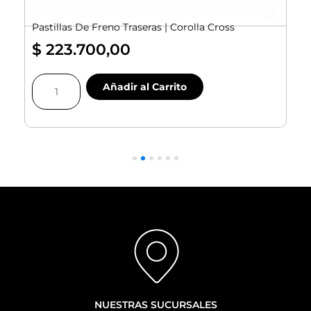
Pastillas De Freno Traseras | Corolla Cross
$
223.700,00
Pastillas
Añadir al Carrito
De
Freno
Traseras
|
|
Corolla
Cross
cantidad
NUESTRAS SUCURSALES