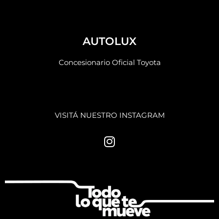
AUTOLUX
Concesionario Oficial Toyota
VISITÁ NUESTRO INSTAGRAM
I
n
s
t
a
g
r