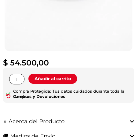
$
54.500,00
Silenciadores
Añadir al carrito
(10u)
|
Compra Protegida: Tus datos cuidados durante toda la
Hilux
compra.
Cambios y Devoluciones
2016-
2021
cantidad
⭐ Acerca del Producto
🚚 Medios de Envío