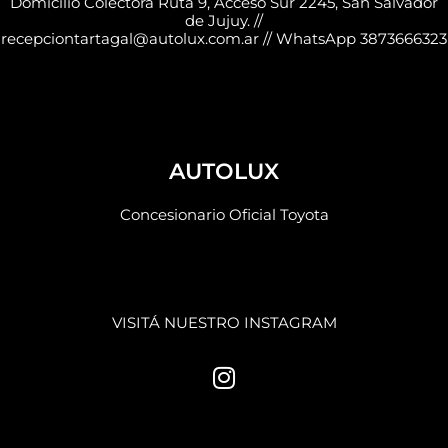
Domicilio Colectora Ruta 9, Acceso Sur 2245, San Salvador
de Jujuy. //
recepciontartagal@autolux.com.ar // WhatsApp 3873666323
AUTOLUX
Concesionario Oficial Toyota
VISITÁ NUESTRO INSTAGRAM
I
n
s
t