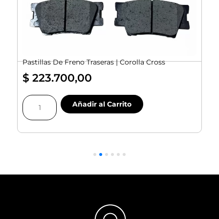
Pastillas De Freno Traseras | Corolla Cross
$
223.700,00
Pastillas
Añadir al Carrito
De
Freno
Traseras
|
|
Corolla
Cross
cantidad