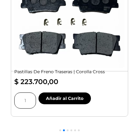
Pastillas De Freno Traseras | Corolla Cross
$
223.700,00
Pastillas
Añadir al Carrito
De
Freno
Traseras
|
|
Corolla
Cross