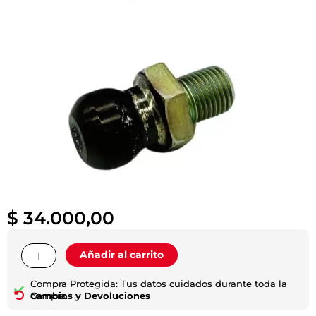
$
34.000,00
Pivote
Añadir al carrito
de
Embrague
Compra Protegida: Tus datos cuidados durante toda la
|
compra.
Cambios y Devoluciones
Hilux