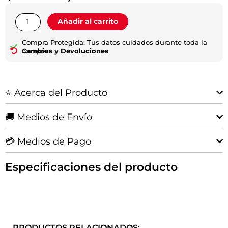
Pastilla
Añadir al carrito
De
Freno
Compra Protegida: Tus datos cuidados durante toda la
Trasero
compra.
Cambios y Devoluciones
SW4
|
2016+
⭐ Acerca del Producto
cantidad
🚚 Medios de Envío
💳 Medios de Pago
Especificaciones del producto
PRODUCTOS RELACIONADOS: