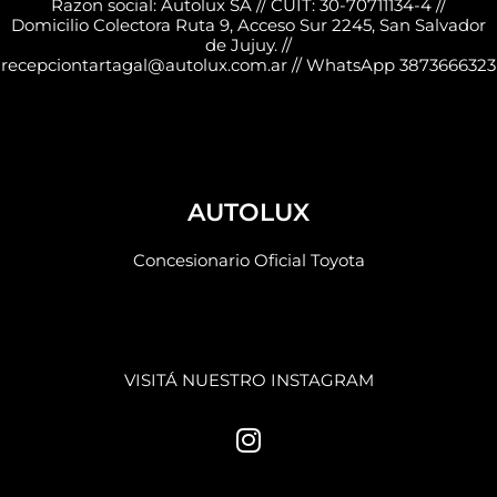
Razon social: Autolux SA // CUIT: 30-70711134-4 //
Domicilio Colectora Ruta 9, Acceso Sur 2245, San Salvador
de Jujuy. //
recepciontartagal@autolux.com.ar // WhatsApp 3873666323
AUTOLUX
Concesionario Oficial Toyota
VISITÁ NUESTRO INSTAGRAM
I
n
s