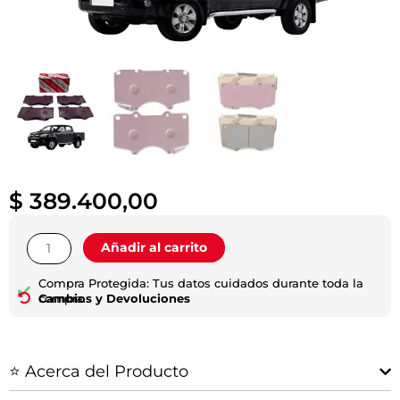
$
389.400,00
Pastilla
Añadir al carrito
De
Freno
Compra Protegida: Tus datos cuidados durante toda la
Delantera
compra.
Cambios y Devoluciones
|
Hilux
2005-
⭐ Acerca del Producto
2015
|