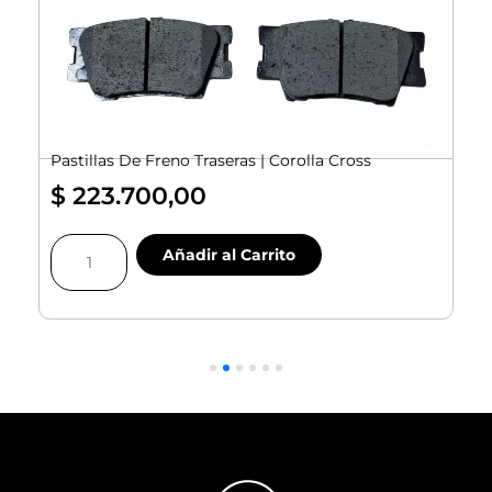
Pastillas De Freno Traseras | Corolla Cross
$
223.700,00
Pastillas
Añadir al Carrito
De
Freno
Traseras
|
|
Corolla
Cross
cantidad