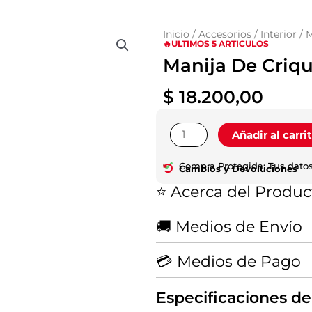
Inicio
/
Accesorios
/
Interior
/ M
🔥ULTIMOS 5 ARTICULOS
Manija De Criqu
$
18.200,00
Manija
Añadir al carri
De
Crique
Compra Protegida: Tus datos
Cambios y Devoluciones
Original
⭐ Acerca del Produc
Toyota
Hilux
cantidad
🚚 Medios de Envío
💳 Medios de Pago
Especificaciones de