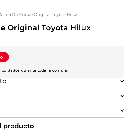
anija De Crique Original Toyota Hilux
e Original Toyota Hilux
to
 cuidados durante toda la compra.
to
l producto