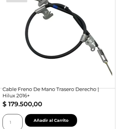
Cable Freno De Mano Trasero Derecho |
G
Hilux 2016+
T
$
179.500,00
$
Cable
Gr
Añadir al Carrito
Freno
D