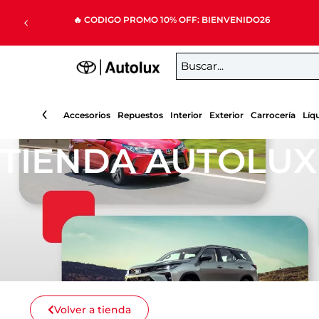
Ir
🔥 CODIGO PROMO 10% OFF: BIENVENIDO26
al
contenido
‹
Accesorios
Repuestos
Interior
Exterior
Carrocería
Líq
TIENDA AUTOLUX
Volver a tienda