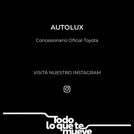
AUTOLUX
Concesionario Oficial Toyota
VISITÁ NUESTRO INSTAGRAM
I
n
s
t
a
g
r