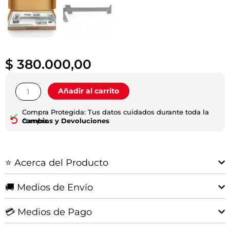
$
380.000,00
Kit
Añadir al carrito
De
Fijacion
Compra Protegida: Tus datos cuidados durante toda la
Para
compra.
Cambios y Devoluciones
Caja
Multiproposito
De
⭐ Acerca del Producto
Hilux
cantidad
🚚 Medios de Envío
💳 Medios de Pago