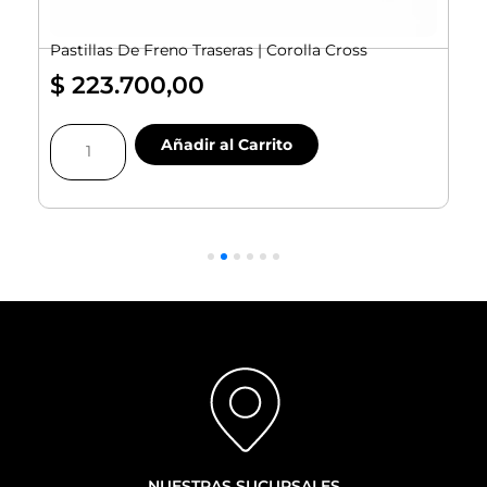
Pastillas De Freno Traseras | Corolla Cross
$
223.700,00
Pastillas
Añadir al Carrito
De
Freno
Traseras
|
|
Corolla
Cross
cantidad
NUESTRAS SUCURSALES