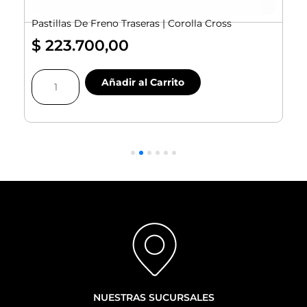
Pastillas De Freno Traseras | Corolla Cross
$
223.700,00
Pastillas
Añadir al Carrito
De
Freno
Traseras
|
|
Corolla
Cross
cantidad
NUESTRAS SUCURSALES