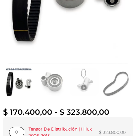
Rango
$
170.400,00
-
$
323.800,00
de
Tensor
Disparador
Correa
precios
Tensor De Distribución | Hilux
De
De
De
desde
$
323.800,00
2006-2015