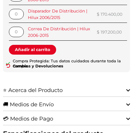
Distribución
Distribución
Distribución
$ 170.
|
|
|
hasta
Disparador De Distribución |
Hilux
Hilux
Hilux
$ 323.
$
170.400,00
Hilux 2006/2015
2006-
2006/2015
2006-
2015
cantidad
2015
Correa De Distribución | Hilux
$
197.200,00
cantidad
cantidad
2006-2015
Añadir al carrito
Compra Protegida: Tus datos cuidados durante toda la
compra.
Cambios y Devoluciones
⭐ Acerca del Producto
🚚 Medios de Envío
💳 Medios de Pago