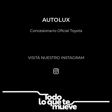
AUTOLUX
Concesionario Oficial Toyota
VISITÁ NUESTRO INSTAGRAM
I
n
s
t
a
g
r
a