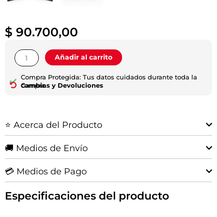
$
90.700,00
Juego
Añadir al carrito
De
Bujes
Compra Protegida: Tus datos cuidados durante toda la
De
compra.
Cambios y Devoluciones
Barra
Estabilizadora
|
⭐ Acerca del Producto
2u
|
Hilux
🚚 Medios de Envío
2006-
2015
💳 Medios de Pago
cantidad
Especificaciones del producto