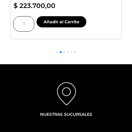
$
223.700,00
Pastillas
Añadir al Carrito
De
Freno
Traseras
|
|
Corolla
Cross
cantidad
NUESTRAS SUCURSALES