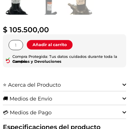
$
105.500,00
Gato
Añadir al carrito
Criquet
|
Compra Protegida: Tus datos cuidados durante toda la
Toyota
compra.
Cambios y Devoluciones
Hilux
cantidad
⭐ Acerca del Producto
🚚 Medios de Envío
💳 Medios de Pago
Especificaciones del producto