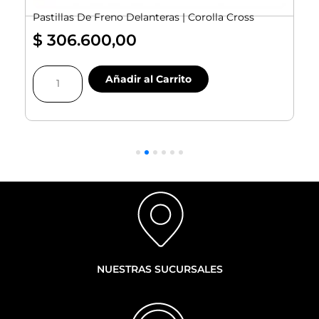
Pastillas De Freno Delanteras | Corolla Cross
$
306.600,00
Pastillas
Añadir al Carrito
De
Freno
Delanteras
|
Corolla
Cross
|
cantidad
NUESTRAS SUCURSALES