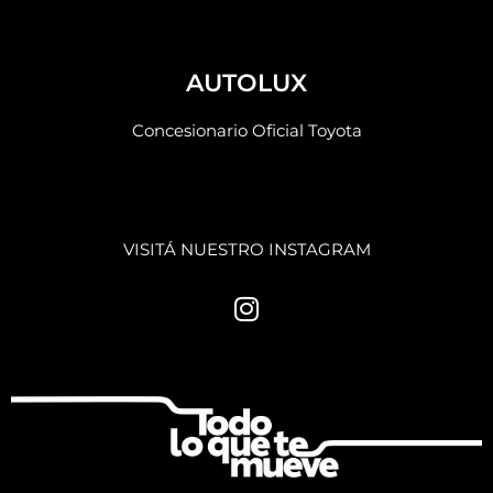
AUTOLUX
Concesionario Oficial Toyota
VISITÁ NUESTRO INSTAGRAM
I
n
s
t
a
g
r
a