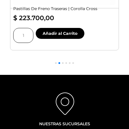
Pastillas De Freno Traseras | Corolla Cross
$
223.700,00
Pastillas
Añadir al Carrito
De
Freno
Traseras
|
|
Corolla
Cross
cantidad
NUESTRAS SUCURSALES