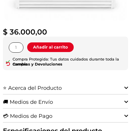
$
36.000,00
Filtro
Añadir al carrito
Habitáculo
|
Compra Protegida: Tus datos cuidados durante toda la
Hilux
compra.
Cambios y Devoluciones
2016+
cantidad
⭐ Acerca del Producto
🚚 Medios de Envío
💳 Medios de Pago
Especificaciones del producto