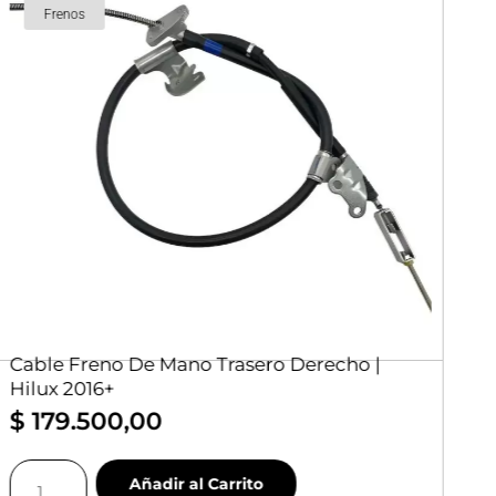
Frenos
Cable Freno De Mano Trasero Derecho |
G
Hilux 2016+
T
$
179.500,00
$
Cable
Gr
Añadir al Carrito
Freno
D