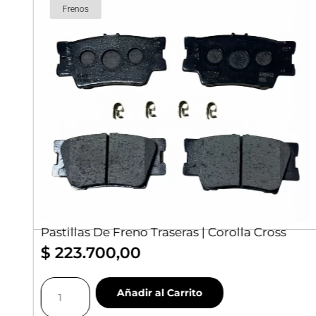
Frenos
|
Pastillas De Freno Traseras | Corolla Cross
$
223.700,00
Pastillas
Añadir al Carrito
De
Freno