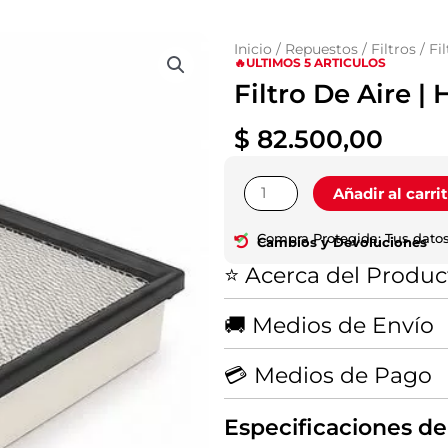
Inicio
/
Repuestos
/
Filtros
/ Fi
🔥ULTIMOS 5 ARTICULOS
Filtro De Aire | 
$
82.500,00
Filtro
Añadir al carri
De
Aire
Compra Protegida: Tus datos
Cambios y Devoluciones
|
⭐ Acerca del Produc
Hilux
2016+
cantidad
🚚 Medios de Envío
💳 Medios de Pago
Especificaciones de