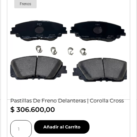
Frenos
Pastillas De Freno Delanteras | Corolla Cross
$
306.600,00
Pastillas
Añadir al Carrito
De
Freno