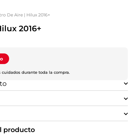
ltro De Aire | Hilux 2016+
Hilux 2016+
to
 cuidados durante toda la compra.
to
l producto