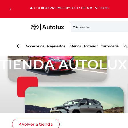
Ir
🔥 CODIGO PROMO 10% OFF: BIENVENIDO26
al
contenido
‹
Accesorios
Repuestos
Interior
Exterior
Carrocería
Líq
TIENDA AUTOLUX
Volver a tienda