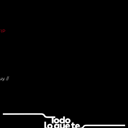
y. //