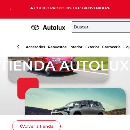
Ir
🔥 CODIGO PROMO 10% OFF: BIENVENIDO26
al
contenido
‹
Accesorios
Repuestos
Interior
Exterior
Carrocería
Líq
TIENDA AUTOLUX
Volver a tienda