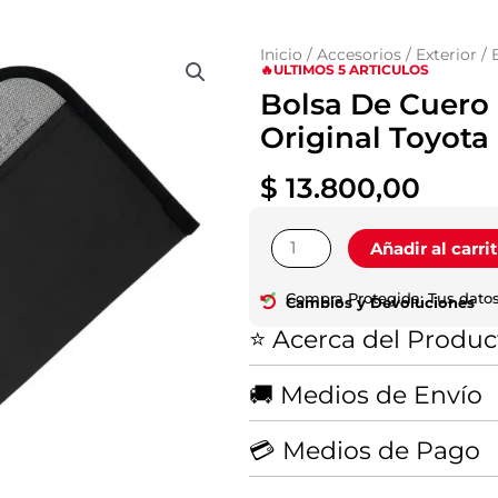
Inicio
/
Accesorios
/
Exterior
/ 
🔥ULTIMOS 5 ARTICULOS
Bolsa De Cuero 
Original Toyota
$
13.800,00
Bolsa
Añadir al carri
De
Cuero
Compra Protegida: Tus datos
Cambios y Devoluciones
Para
⭐ Acerca del Produc
Herramientas
Hilux
Original
🚚 Medios de Envío
Toyota
cantidad
💳 Medios de Pago