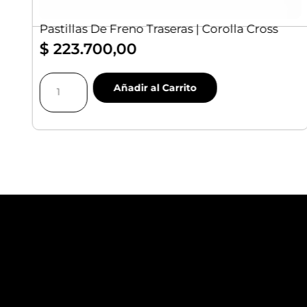
|
Pastillas De Freno Traseras | Corolla Cross
$
223.700,00
Pastillas
Añadir al Carrito
De
Freno
Traseras
|
Corolla
Cross
cantidad