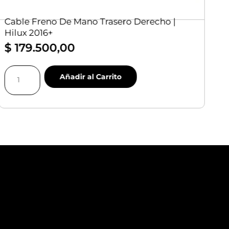
Cable Freno De Mano Trasero Derecho |
G
Hilux 2016+
T
$
179.500,00
$
Cable
Gr
Añadir al Carrito
Freno
D
De
Pa
Mano
(x
Trasero
U)
Derecho
|
|
To
Hilux
Hi
2016+
ca
cantidad