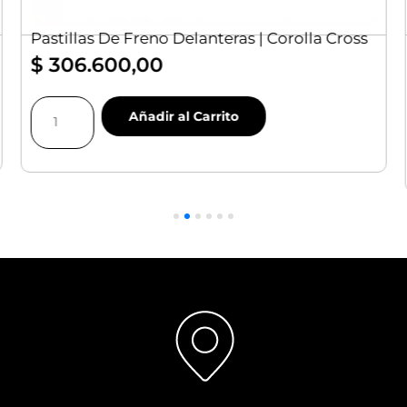
Pastillas De Freno Delanteras | Corolla Cross
$
306.600,00
Pastillas
Añadir al Carrito
De
Freno
Delanteras
|
Corolla
Cross
cantidad