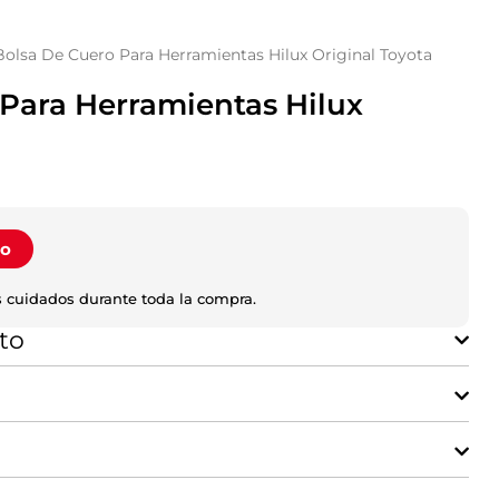
Bolsa De Cuero Para Herramientas Hilux Original Toyota
Para Herramientas Hilux
to
 cuidados durante toda la compra.
to