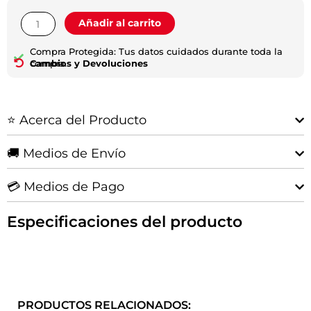
Bieletas
Añadir al carrito
delanteras
de
Compra Protegida: Tus datos cuidados durante toda la
suspension
compra.
Cambios y Devoluciones
Etios
cantidad
⭐ Acerca del Producto
🚚 Medios de Envío
💳 Medios de Pago
Especificaciones del producto
PRODUCTOS RELACIONADOS: