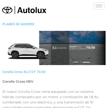
Ir
al
contenido
PLANES DE AHORRO
Corolla Cross XLI CVT 70/30
Corolla Cross HEV
El nuevo Corolla Cross viene equipado con un sistema
híbrido compuesto por un motor a combustión de 1.8 lts.
combinado con uno eléctrico, y una transmisión de 10
velocidades preprogramadas denominada e-CVT. Se