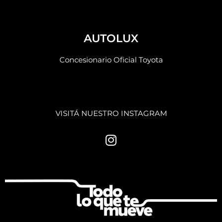
AUTOLUX
Concesionario Oficial Toyota
VISITÁ NUESTRO INSTAGRAM
I
n
s
t
a
g
r
a