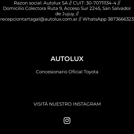
Razon social: Autolux SA // CUIT: 30-70711134-4 //
Domicilio Colectora Ruta 9, Acceso Sur 2245, San Salvador
de Jujuy. //
recepciontartagal@autolux.com.ar // WhatsApp 3873666323
AUTOLUX
Concesionario Oficial Toyota
VISITÁ NUESTRO INSTAGRAM
I
n
s