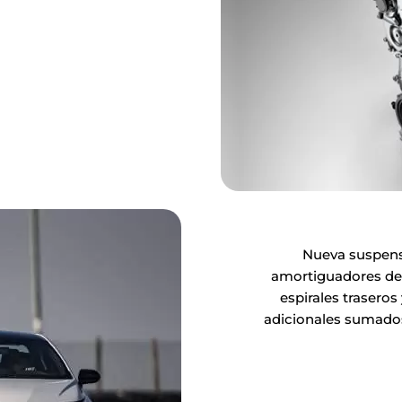
Nueva suspensi
amortiguadores dela
espirales traseros
adicionales sumados